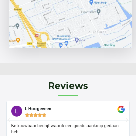
Reviews
Leo Webber





aan
Fast reply, easy to find location and nice guy- Happy with
the service