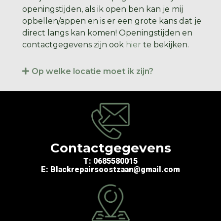
openingstijden, als ik open ben kan je mij
opbellen/appen en is er een grote kans dat je
direct langs kan komen! Openingstijden en
contactgegevens zijn ook
hier
te bekijken.
Op welke locatie moet ik zijn?
Contactgegevens
T: 0685580015
E: Blackrepairsoostzaan@gmail.com