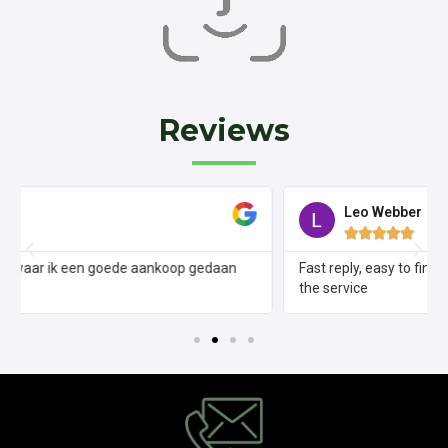
Reviews
Leo Webber





Fast reply, easy to find location and nice guy- Happy with
the service